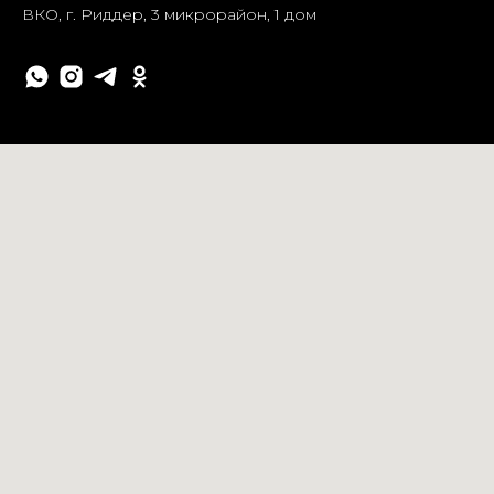
ВКО, г. Риддер, 3 микрорайон, 1 дом