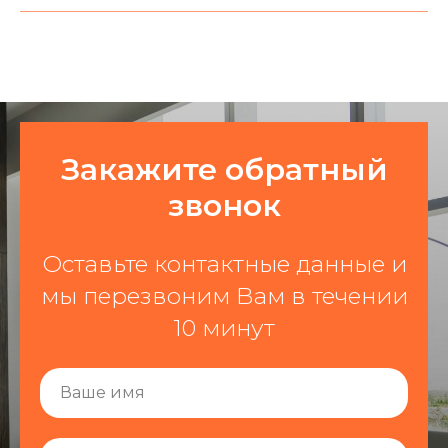
Закажите обратный
звонок
Оставьте контактные данные и
мы перезвоним Вам в течении
10 минут