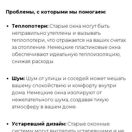
расчета пластикового
Проблемы, с которыми мы помогаем:
окна. Перезвоним и
Теплопотери:
Старые окна могут быть
проконсультируем по всем
неправильно утеплены и вызывать
вопросам
теплопотери, что отражается на ваших счетах
за отопление. Немецкие пластиковые окна
обеспечивают идеальную теплоизоляцию,
снижая расходы.
ЗАПИСАТЬСЯ НА ЗАМЕР
Шум:
Шум от улицы и соседей может мешать
вашему спокойствию и комфорту внутри
дома. Немецкие окна изолируют от
нежелательного шума, создавая тихую
атмосферу в вашем доме.
Устаревший дизайн:
Старые оконные
системы могут выглядеть устаревшими и не